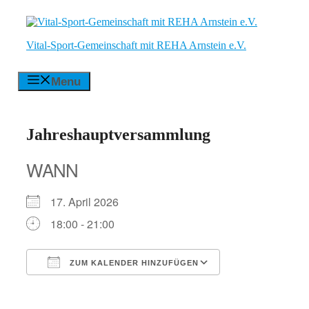
Zum
Inhalt
springen
Vital-Sport-Gemeinschaft mit REHA Arnstein e.V.
Menu
Jahreshauptversammlung
WANN
17. April 2026
18:00 - 21:00
ZUM KALENDER HINZUFÜGEN
ICS herunterladen
Google Kalender
iCalendar
Office 365
Outlook Live