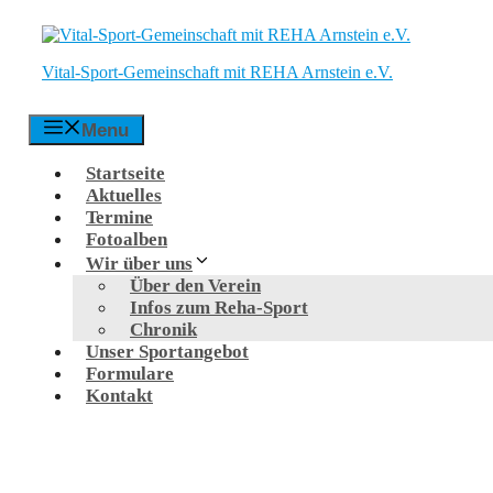
Zum
Inhalt
springen
Vital-Sport-Gemeinschaft mit REHA Arnstein e.V.
Menu
Startseite
Aktuelles
Termine
Fotoalben
Wir über uns
Über den Verein
Infos zum Reha-Sport
Chronik
Unser Sportangebot
Formulare
Kontakt