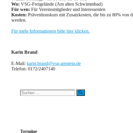
Wo:
VSG-Freigelände (Am alten Schwimmbad)
Für wen:
Für Vereinsmitglieder und Interessenten
Kosten:
Präventionskurs mit Zusatzkosten, die bis zu 80% von
werden.
Für mehr Informationen bitte hier klicken.
Karin Brand
E-Mail:
karin.brand@vsg-arnstein.de
Telefon: 0172/2407140
Suchen
nach:
Termine